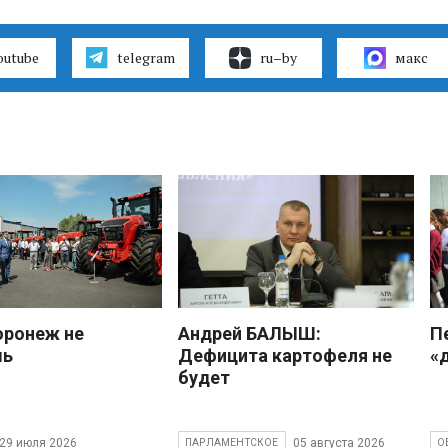
outube
telegram
ru–by
макс
оронеж не
Андрей БАЛЫШ:
П
шь
Дефицита картофеля не
«
будет
29 июля 2026
05 августа 2026
ПАРЛАМЕНТСКОЕ
О