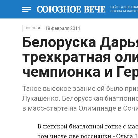
САЙТ ГАЗЕТЫ П
СОЮЗА БЕЛАРУС
18 февраля 2014
НОВОСТИ
Белоруска Дарь
трехкратная ол
чемпионка и Ге
Такое высокое звание ей было пр
Лукашенко. Белорусская биатлонис
в масс-старте на Олимпиаде в Сочи
В женской биатлонной гонке с ма
том числе две россиянки - Ольга 