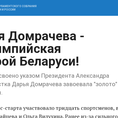
АРЛАМЕНТСКОГО СОБРАНИЯ
И И РОССИИ
я Домрачева -
импийская
рой Беларуси!
исвоено указом Президента Александра
тка Дарья Домрачева завоевала "золото"
.
сс-старта участвовало тридцать спортсменов, 
Зайцева и Ольга Вилухина. Ранее из-за сильного