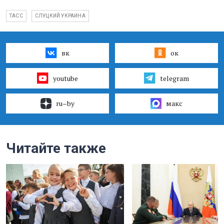
ТАСС
СЛУЦКИЙ УКРАИНА
вк
ок
youtube
telegram
ru–by
макс
Читайте также