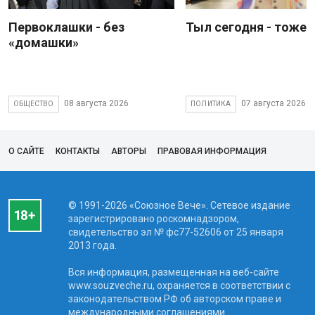
Первоклашки - без
Тыл сегодня - тоже 
«домашки»
08 августа 2026
07 августа 2026
ОБЩЕСТВО
ПОЛИТИКА
О САЙТЕ
КОНТАКТЫ
АВТОРЫ
ПРАВОВАЯ ИНФОРМАЦИЯ
© 1991-2026 «Союзное Вече». Сетевое издание
зарегистрировано роскомнадзором,
свидетельство эл № фc77-52606 от 25 января
2013 года.
Вся информация, размещенная на веб-сайте
www.souzveche.ru, охраняется в соответствии с
законодательством РФ об авторском праве и
международными соглашениями.