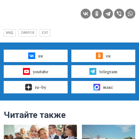
МИД
ЛАВРОВ
ЕЭП
вк
ок
youtube
telegram
ru–by
макс
Читайте также