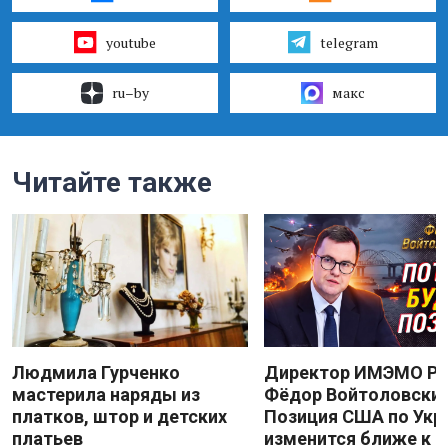
youtube
telegram
ru–by
макс
Читайте также
Людмила Гурченко
Директор ИМЭМО Р
мастерила наряды из
Фёдор Войтоловский
платков, штор и детских
Позиция США по Укр
платьев
изменится ближе к 