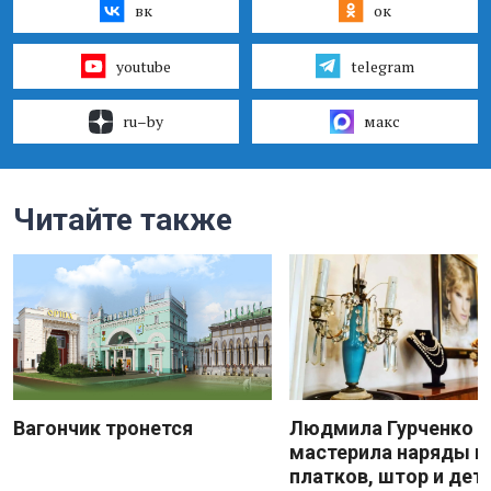
вк
ок
youtube
telegram
ru–by
макс
Читайте также
Вагончик тронется
Людмила Гурченко
мастерила наряды и
платков, штор и дет