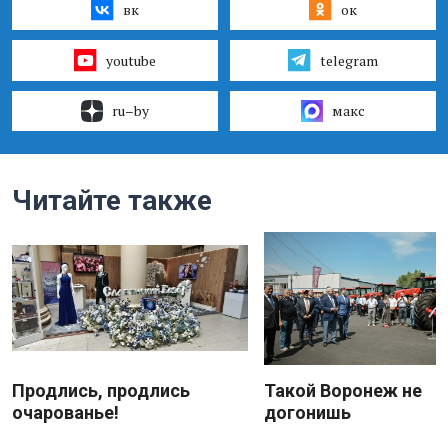
вк
ок
youtube
telegram
ru–by
макс
Читайте также
Продлись, продлись
Такой Воронеж не
очарованье!
догонишь