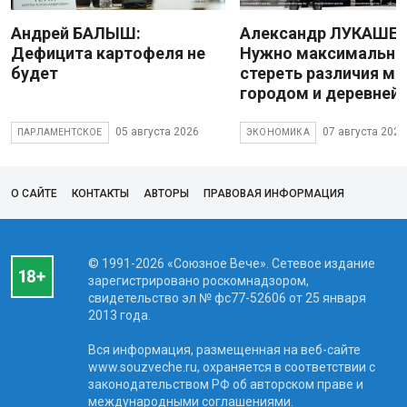
Андрей БАЛЫШ:
Александр ЛУКАШЕН
Дефицита картофеля не
Нужно максимально
будет
стереть различия м
городом и деревней
05 августа 2026
07 августа 2026
ПАРЛАМЕНТСКОЕ
ЭКОНОМИКА
О САЙТЕ
КОНТАКТЫ
АВТОРЫ
ПРАВОВАЯ ИНФОРМАЦИЯ
© 1991-2026 «Союзное Вече». Сетевое издание
зарегистрировано роскомнадзором,
свидетельство эл № фc77-52606 от 25 января
2013 года.
Вся информация, размещенная на веб-сайте
www.souzveche.ru, охраняется в соответствии с
законодательством РФ об авторском праве и
международными соглашениями.