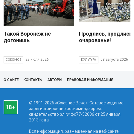
Такой Воронеж не
Продлись, продлись
догонишь
очарованье!
29 июля 2026
08 августа 2026
СОЮЗНОЕ
КУЛЬТУРА
О САЙТЕ
КОНТАКТЫ
АВТОРЫ
ПРАВОВАЯ ИНФОРМАЦИЯ
© 1991-2026 «Союзное Вече». Сетевое издание
зарегистрировано роскомнадзором,
свидетельство эл № фc77-52606 от 25 января
2013 года.
Вся информация, размещенная на веб-сайте