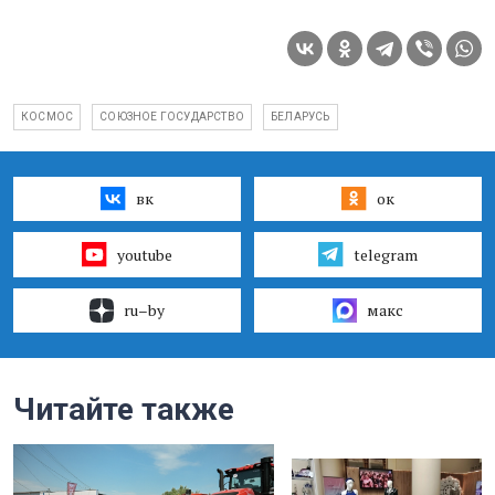
КОСМОС
СОЮЗНОЕ ГОСУДАРСТВО
БЕЛАРУСЬ
вк
ок
youtube
telegram
ru–by
макс
Читайте также