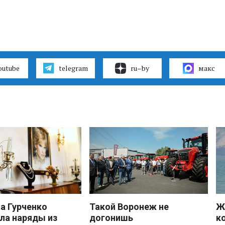
outube
telegram
ru–by
макс
 Гурченко
Такой Воронеж не
Ж
ла наряды из
догонишь
к