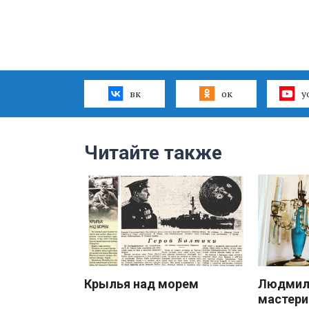
вк
ок
y
Читайте также
Крылья над морем
Людмила
мастери