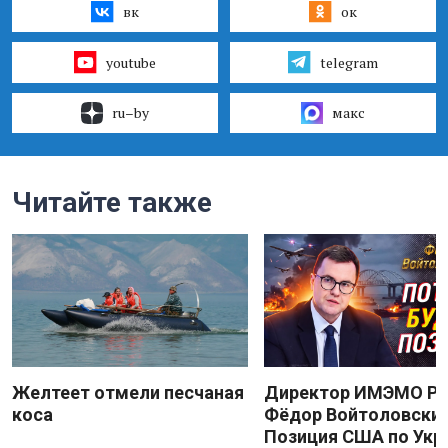
вк
ок
youtube
telegram
ru–by
макс
Читайте также
Желтеет отмели песчаная
Директор ИМЭМО Р
коса
Фёдор Войтоловский
Позиция США по Укр