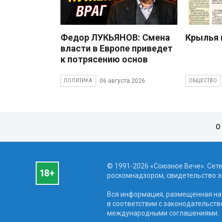
Федор ЛУКЬЯНОВ: Смена
Крылья 
власти в Европе приведет
к потрясению основ
06 августа 2026
ПОЛИТИКА
ОБЩЕСТВО
О
© 1991-2026 «Союзное Вече». Сет
роскомнадзором, свидетельство эл
Вся информация, размещенная на 
в соответствии с законодательств
международными соглашениями.