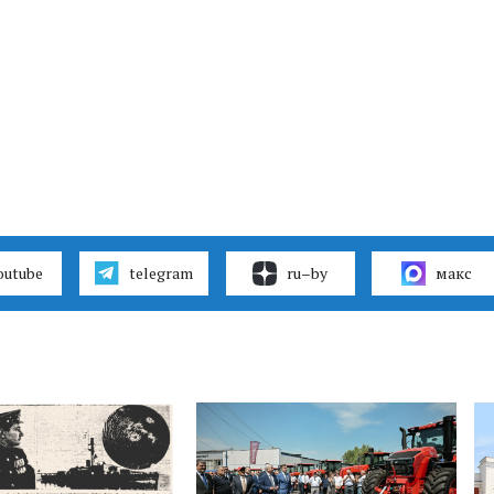
outube
telegram
ru–by
макс