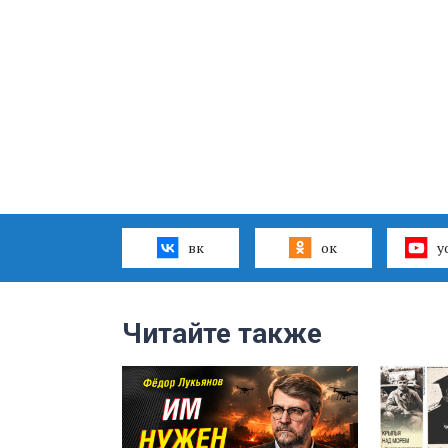
вк
ок
y
Читайте также