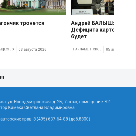
агончик тронется
Андрей БАЛЫШ:
Дефицита картофеля не
будет
03 августа 2026
05 августа 2026
БЩЕСТВО
ПАРЛАМЕНТСКОЕ
ИЯ
ква, ул. Новодмитровская, д. 2Б, 7 этаж, помещение 701
ктор Камека Светлана Владимировна
вторских прав: 8 (495) 637-64-88 (доб.8800)