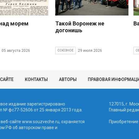
над морем
Такой Воронеж не
В
догонишь
05 августа 2026
29 июля 2026
СОЮЗНОЕ
О
 САЙТЕ
КОНТАКТЫ
АВТОРЫ
ПРАВОВАЯ ИНФОРМАЦ
евое издание зарегистрировано
127015, г. Мос
 № фc77-52606 от 25 января 2013 года.
Главный реда
веб-сайте www.souzveche.ru, охраняется
Приобретение а
ом РФ об авторском праве и