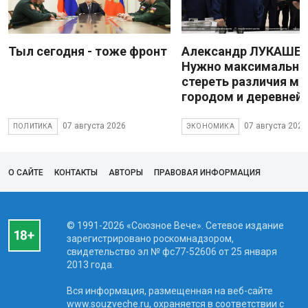
Тыл сегодня - тоже фронт
Александр ЛУКАШЕН
Нужно максимально
стереть различия м
городом и деревней
07 августа 2026
07 августа 2026
ПОЛИТИКА
ЭКОНОМИКА
О САЙТЕ
КОНТАКТЫ
АВТОРЫ
ПРАВОВАЯ ИНФОРМАЦИЯ
© 1991-2026 «Союзное Вече». Сетевое издание
зарегистрировано роскомнадзором,
свидетельство эл № фc77-52606 от 25 января
2013 года.
Вся информация, размещенная на веб-сайте
www.souzveche.ru, охраняется в соответствии с