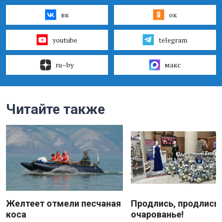
вк
ок
youtube
telegram
ru–by
макс
Читайте также
Желтеет отмели песчаная
Продлись, продлись
коса
очарованье!