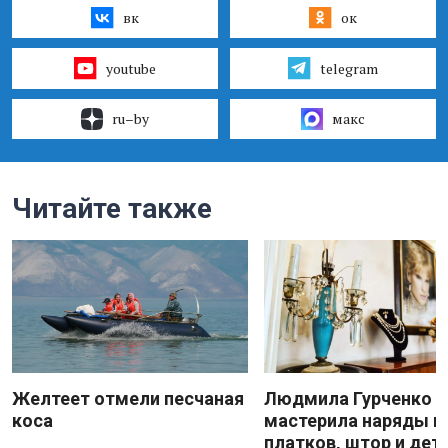
вк
ок
youtube
telegram
ru–by
макс
Читайте также
Желтеет отмели песчаная
Людмила Гурченко
коса
мастерила наряды и
платков, штор и дет