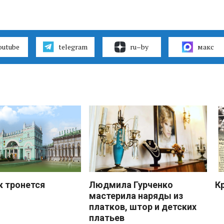
outube
telegram
ru–by
макс
к тронется
Людмила Гурченко
К
мастерила наряды из
платков, штор и детских
платьев