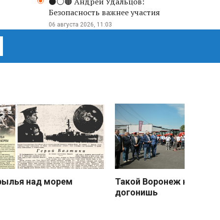
⚫️⚪️🟤 Андрей Удальцов:
Безопасность важнее участия
06 августа 2026, 11:03
рылья над морем
Такой Воронеж не
догонишь