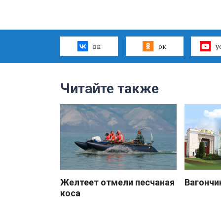
вк
ок
y
Читайте также
Желтеет отмели песчаная
Вагончи
коса