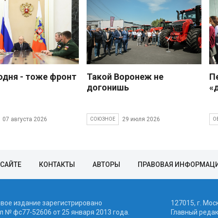
одня - тоже фронт
Такой Воронеж не
П
догонишь
«
07 августа 2026
29 июля 2026
СОЮЗНОЕ
О
 САЙТЕ
КОНТАКТЫ
АВТОРЫ
ПРАВОВАЯ ИНФОРМАЦ
евое издание зарегистрировано
127015, г. Мос
 № фc77-52606 от 25 января 2013 года.
Главный реда