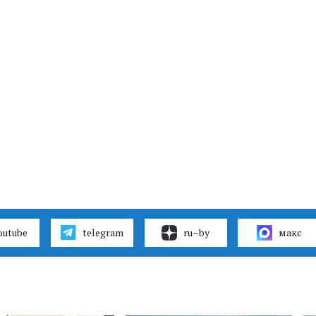
outube
telegram
ru–by
макс