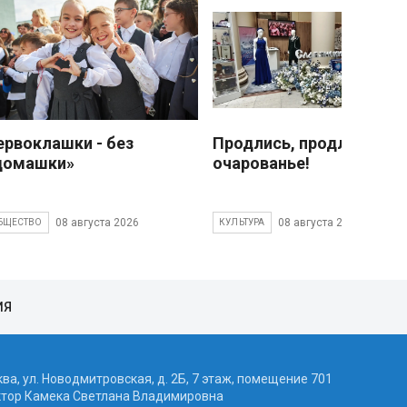
ервоклашки - без
Продлись, продлись
домашки»
очарованье!
08 августа 2026
08 августа 2026
БЩЕСТВО
КУЛЬТУРА
ИЯ
ква, ул. Новодмитровская, д. 2Б, 7 этаж, помещение 701
ктор Камека Светлана Владимировна