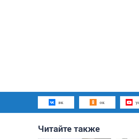
вк
ок
y
Читайте также