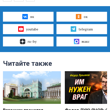
вк
ок
youtube
telegram
ru–by
макс
Читайте также