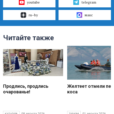
youtube
telegram
ru–by
макс
Читайте также
Продлись, продлись
Желтеет отмели пес
очарованье!
коса
08 августа 2026
01 августа 2026
КУЛЬТУРА
ТУРИЗМ