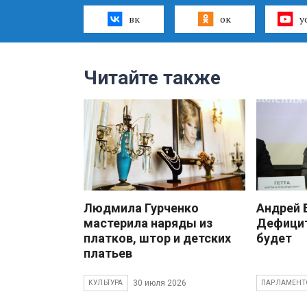
вк
ок
y
Читайте также
Людмила Гурченко
Андрей
мастерила наряды из
Дефицит
платков, штор и детских
будет
платьев
30 июля 2026
КУЛЬТУРА
ПАРЛАМЕНТ