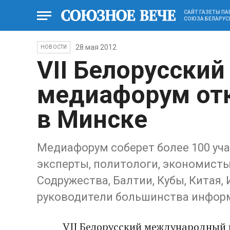
САЙТ ГАЗЕТЫ П
СОЮЗА БЕЛАРУС
28 мая 2012
НОВОСТИ
VII Белорусски
медиафорум отк
в Минске
Медиафорум соберет более 100 уча
эксперты, политологи, экономист
Содружества, Балтии, Кубы, Китая,
руководители большинства информ
VII Белорусский международный 