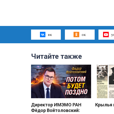
вк
ок
y
Читайте также
Директор ИМЭМО РАН
Крылья 
Фёдор Войтоловский: