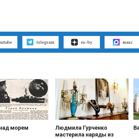
outube
telegram
ru–by
макс
над морем
Людмила Гурченко
В
мастерила наряды из