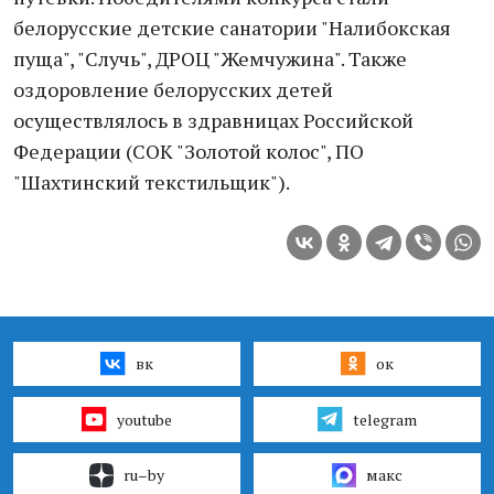
белорусские детские санатории "Налибокская
пуща", "Случь", ДРОЦ "Жемчужина". Также
оздоровление белорусских детей
осуществлялось в здравницах Российской
Федерации (СОК "Золотой колос", ПО
"Шахтинский текстильщик").
вк
ок
youtube
telegram
ru–by
макс