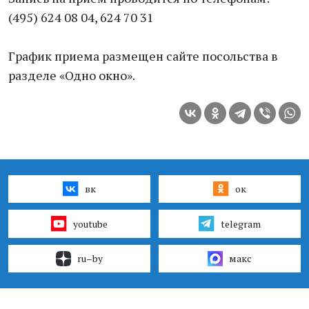
(495) 624 08 04, 624 70 31
График приема размещен сайте посольства в
разделе «Одно окно».
вк
ок
youtube
telegram
ru–by
макс