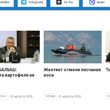
outube
telegram
ru–by
макс
 БАЛЫШ:
Желтеет отмели песчаная
Т
а картофеля не
коса
05 августа 2026
01 августа 2026
СКОЕ
ТУРИЗМ
П