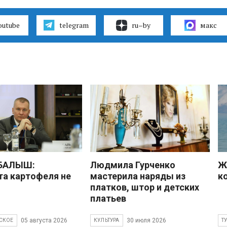
outube
telegram
ru–by
макс
 БАЛЫШ:
Людмила Гурченко
Ж
а картофеля не
мастерила наряды из
к
платков, штор и детских
платьев
05 августа 2026
30 июля 2026
СКОЕ
КУЛЬТУРА
Т