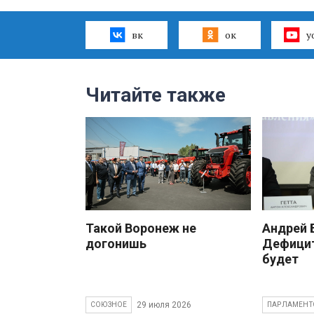
вк
ок
y
Читайте также
Такой Воронеж не
Андрей
догонишь
Дефицит
будет
29 июля 2026
СОЮЗНОЕ
ПАРЛАМЕНТ