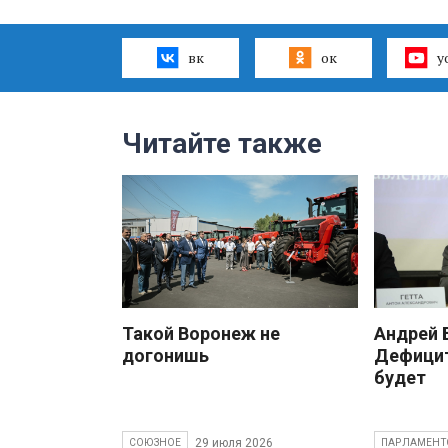
вк
ок
y
Читайте также
Такой Воронеж не
Андрей
догонишь
Дефицит
будет
29 июля 2026
СОЮЗНОЕ
ПАРЛАМЕНТ