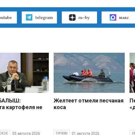
outube
telegram
ru–by
макс
 БАЛЫШ:
Желтеет отмели песчаная
П
а картофеля не
коса
«
05 августа 2026
01 августа 2026
СКОЕ
ТУРИЗМ
О