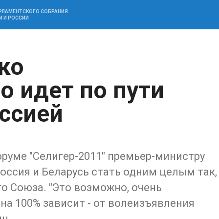
АРЛАМЕНТСКОГО СОБРАНИЯ
И И РОССИИ
ко
о идет по пути
оссией
руме "Селигер-2011" премьер-министру
Россия и Беларусь стать одним целым так,
го Союза. "Это возможно, очень
на 100% зависит - от волеизъявления
ин.