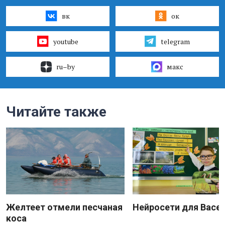
вк
ок
youtube
telegram
ru–by
макс
Читайте также
Желтеет отмели песчаная
Нейросети для Васе
коса