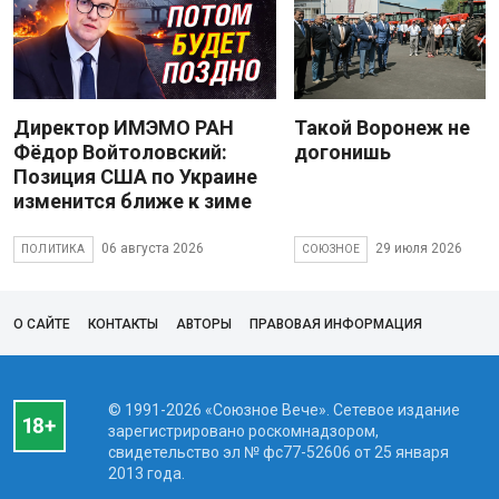
Директор ИМЭМО РАН
Такой Воронеж не
Фёдор Войтоловский:
догонишь
Позиция США по Украине
изменится ближе к зиме
06 августа 2026
29 июля 2026
ПОЛИТИКА
СОЮЗНОЕ
О САЙТЕ
КОНТАКТЫ
АВТОРЫ
ПРАВОВАЯ ИНФОРМАЦИЯ
© 1991-2026 «Союзное Вече». Сетевое издание
зарегистрировано роскомнадзором,
свидетельство эл № фc77-52606 от 25 января
2013 года.