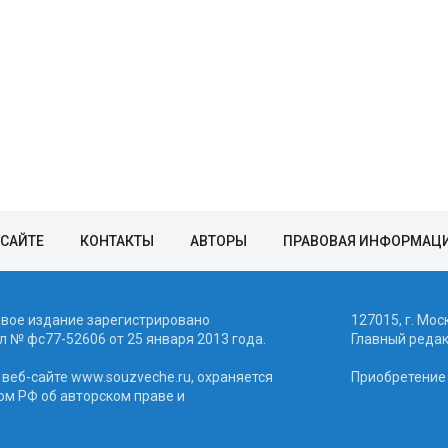
 САЙТЕ
КОНТАКТЫ
АВТОРЫ
ПРАВОВАЯ ИНФОРМАЦ
евое издание зарегистрировано
127015, г. Мос
 № фc77-52606 от 25 января 2013 года.
Главный реда
веб-сайте www.souzveche.ru, охраняется
Приобретение а
ом РФ об авторском праве и