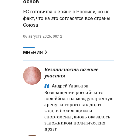
основ
«пересидеть» призыв в России:
ЕС готовится к войне с Россией, но не
жителя Славгородского района
осудили за уклонение от
факт, что на это согласятся все страны
службы
Союза
06 августа 2026, 00:12
В Свердловской области
взорван автомобиль директора
производителя дронов «Упырь»
МНЕНИЯ
Российские пловцы
выиграли все золотые медали
Безопасность важнее
первого дня Кубка мира по
участия
зимнему плаванию
Андрей Удальцов
Возвращение российского
Александр Новак:
волейбола на международную
Независимые АЗС начнут
арену, которого так долго
снабжать топливом через
ждали болельщики и
региональных операторов
спортсмены, вновь оказалось
заложником политических
дрязг