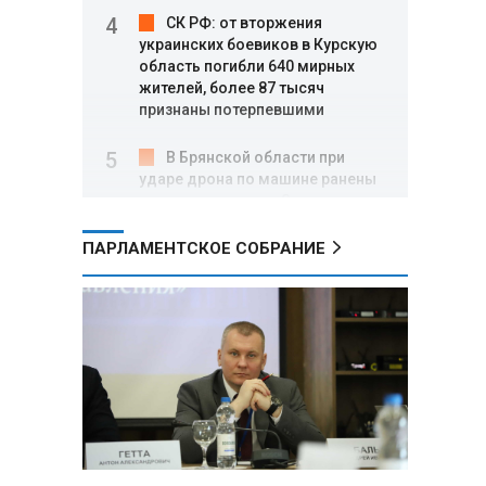
СК РФ: от вторжения
украинских боевиков в Курскую
область погибли 640 мирных
жителей, более 87 тысяч
признаны потерпевшими
В Брянской области при
ударе дрона по машине ранены
четыре девушки, в Энгельсе
подросток пострадал при атаке
БПЛА
ПАРЛАМЕНТСКОЕ СОБРАНИЕ
ФСБ: в Приморье задержаны
трое подростков по делу о
подготовке теракта на объекте
Росгвардии
Минобороны РФ: за ночь
ПВО сбила 605 украинских
беспилотников над Россией и
акваторией Черного и Азовского