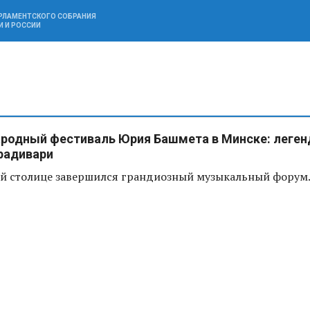
АРЛАМЕНТСКОГО СОБРАНИЯ
И И РОССИИ
родный фестиваль Юрия Башмета в Минске: леген
радивари
ой столице завершился грандиозный музыкальный форум