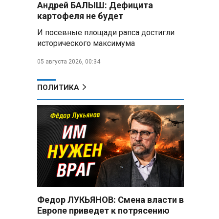
морей
Андрей БАЛЫШ: Дефицита
картофеля не будет
Где проголосовать
И посевные площади рапса достигли
россиянам в Беларуси на
исторического максимума
выборах в Госдуму 20 сентября
05 августа 2026, 00:34
В ООН осудили атаки,
приведшие к гибели детей в
Белгородской области и под
ПОЛИТИКА
Геленджиком
Пять месяцев один на
позиции: боец с позывным Гуль
отбивал атаки ВСУ под ударами
дронов
Владимир Путин:
Безопасность в Белгородской
области — главный приоритет, но
соцвопросы забывать нельзя
Федор ЛУКЬЯНОВ: Смена власти в
Европе приведет к потрясению
Год колонии за попытку