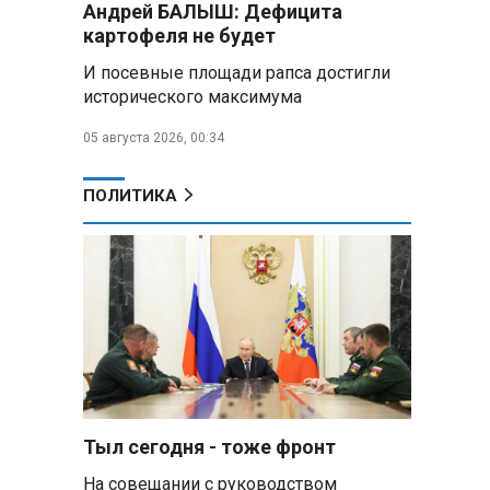
Андрей БАЛЫШ: Дефицита
Алесандр Лукашенко назвал
картофеля не будет
работу сельской торговли
«неудовлетворительной» и
И посевные площади рапса достигли
возмутился «просрочкой и
исторического максимума
тухлятиной»
05 августа 2026, 00:34
Владимир Путин обсудил с
Совбезом дополнительные
меры по защите инфраструктуры
ПОЛИТИКА
от терактов
Минобороны РФ: «Искандер»
уничтожил эшелон с техникой
ВСУ в Днепропетровской
области
Главы правительств ЕАЭС
подписали три соглашения по
e‑торговле, биржевому рынку и
ученым званиям
Тыл сегодня - тоже фронт
На совещании с руководством