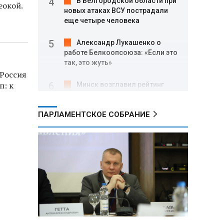
В Белгородской области при
еокой.
новых атаках ВСУ пострадали
еще четыре человека
Александр Лукашенко о
работе Белкоопсоюза: «Если это
так, это жуть»
 Россия
п: к
Минск возглавил рейтинг
самых популярных зарубежных
городов у российских туристов
ПАРЛАМЕНТСКОЕ СОБРАНИЕ
Минобороны РФ: при
освобождении Анискино ВСУ
понесли большие потери, часть
военных сдалась в плен
Александр Лукашенко:
Россияне «услышали батьку» и
скупают пустующие дома в
белорусских деревнях