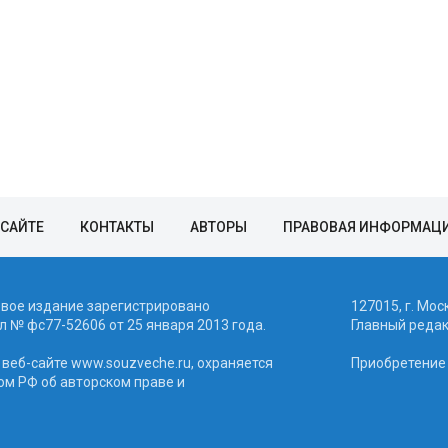
 САЙТЕ
КОНТАКТЫ
АВТОРЫ
ПРАВОВАЯ ИНФОРМАЦ
евое издание зарегистрировано
127015, г. Мос
 № фc77-52606 от 25 января 2013 года.
Главный реда
веб-сайте www.souzveche.ru, охраняется
Приобретение а
ом РФ об авторском праве и