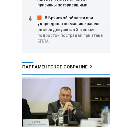
признаны потерпевшими
В Брянской области при
ударе дрона по машине ранены
четыре девушки, в Энгельсе
подросток пострадал при атаке
БПЛА
ФСБ: в Приморье задержаны
трое подростков по делу о
подготовке теракта на объекте
ПАРЛАМЕНТСКОЕ СОБРАНИЕ
Росгвардии
Минобороны РФ: за ночь
ПВО сбила 605 украинских
беспилотников над Россией и
акваторией Черного и Азовского
морей
Где проголосовать
россиянам в Беларуси на