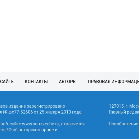
 САЙТЕ
КОНТАКТЫ
АВТОРЫ
ПРАВОВАЯ ИНФОРМАЦ
евое издание зарегистрировано
127015, г. Мос
 № фc77-52606 от 25 января 2013 года.
Главный реда
веб-сайте www.souzveche.ru, охраняется
Приобретение а
ом РФ об авторском праве и