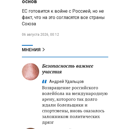
основ
ЕС готовится к войне с Россией, но не
В Свердловской области
взорван автомобиль директора
факт, что на это согласятся все страны
производителя дронов «Упырь»
Союза
06 августа 2026, 00:12
Российские пловцы
выиграли все золотые медали
первого дня Кубка мира по
МНЕНИЯ
зимнему плаванию
Безопасность важнее
Александр Новак:
Независимые АЗС начнут
участия
снабжать топливом через
Андрей Удальцов
региональных операторов
Возвращение российского
волейбола на международную
Беларусь и Россия
арену, которого так долго
усиливают сотрудничество по
ждали болельщики и
реализации Целей устойчивого
спортсмены, вновь оказалось
развития
заложником политических
дрязг