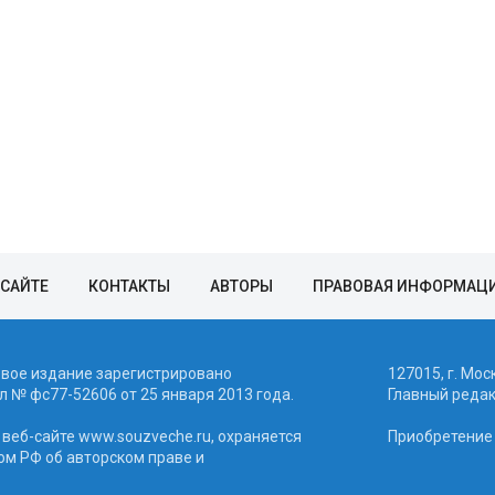
 САЙТЕ
КОНТАКТЫ
АВТОРЫ
ПРАВОВАЯ ИНФОРМАЦ
евое издание зарегистрировано
127015, г. Мос
 № фc77-52606 от 25 января 2013 года.
Главный реда
веб-сайте www.souzveche.ru, охраняется
Приобретение а
ом РФ об авторском праве и