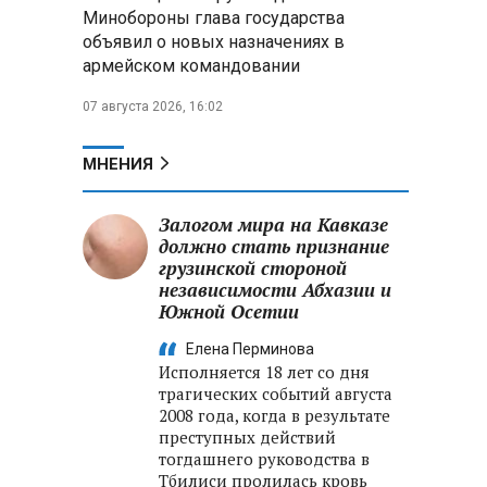
Александр Лукашенко:
Минобороны глава государства
Россияне «услышали батьку» и
объявил о новых назначениях в
скупают пустующие дома в
армейском командовании
белорусских деревнях
07 августа 2026, 16:02
Алесандр Лукашенко назвал
работу сельской торговли
«неудовлетворительной» и
МНЕНИЯ
возмутился «просрочкой и
тухлятиной»
Залогом мира на Кавказе
должно стать признание
грузинской стороной
независимости Абхазии и
Южной Осетии
Елена Перминова
Исполняется 18 лет со дня
трагических событий августа
2008 года, когда в результате
преступных действий
тогдашнего руководства в
Тбилиси пролилась кровь