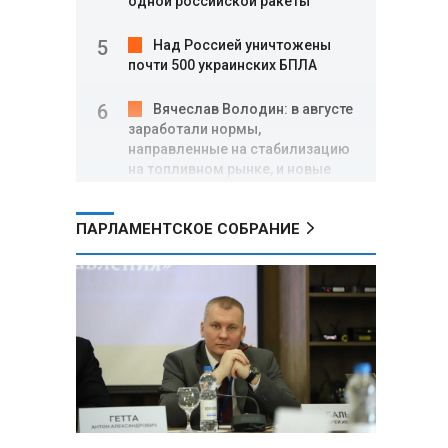
одной российской ракеты
Над Россией уничтожены
почти 500 украинских БПЛА
Вячеслав Володин: в августе
заработали нормы,
направленные на стабилизацию
на топливном рынке, и новые
меры поддержки участников
СВО
ПАРЛАМЕНТСКОЕ СОБРАНИЕ
Александр Лукашенко о
торговых сетях: Почему к
сельчанам вышли только
единицы?
Премьер Литвы призвал не
пугать людей угрозой со
стороны РФ
Александр Лукашенко