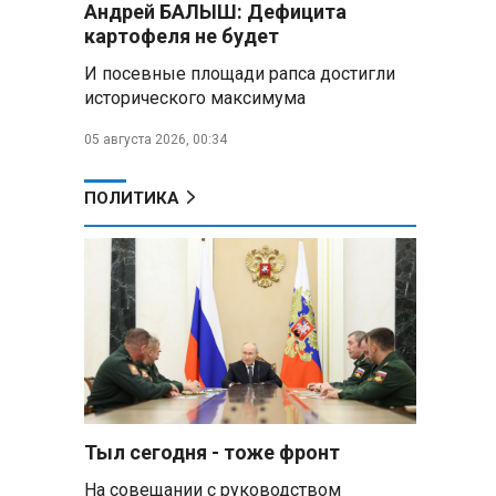
Андрей БАЛЫШ: Дефицита
подарили белорусский бинокль,
картофеля не будет
изготовленный по стандартам
НАТО
И посевные площади рапса достигли
исторического максимума
В Белгородской области при
новых атаках ВСУ пострадали
05 августа 2026, 00:34
еще четыре человека
ПОЛИТИКА
Александр Лукашенко о
работе Белкоопсоюза: «Если это
так, это жуть»
Минск возглавил рейтинг
самых популярных зарубежных
городов у российских туристов
Минобороны РФ: при
освобождении Анискино ВСУ
понесли большие потери, часть
Тыл сегодня - тоже фронт
военных сдалась в плен
На совещании с руководством