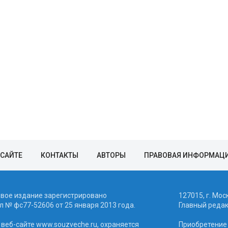
 САЙТЕ
КОНТАКТЫ
АВТОРЫ
ПРАВОВАЯ ИНФОРМАЦ
евое издание зарегистрировано
127015, г. Мос
 № фc77-52606 от 25 января 2013 года.
Главный реда
веб-сайте www.souzveche.ru, охраняется
Приобретение а