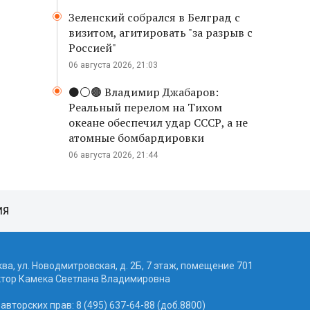
Зеленский собрался в Белград с
визитом, агитировать "за разрыв с
Россией"
06 августа 2026, 21:03
⚫️⚪️🟤 Владимир Джабаров:
Реальный перелом на Тихом
океане обеспечил удар СССР, а не
атомные бомбардировки
06 августа 2026, 21:44
ИЯ
ква, ул. Новодмитровская, д. 2Б, 7 этаж, помещение 701
ктор Камека Светлана Владимировна
вторских прав: 8 (495) 637-64-88 (доб.8800)