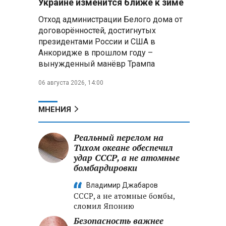
Украине изменится ближе к зиме
летательных аппаратов
Отход администрации Белого дома от
договорённостей, достигнутых
Президент Алжира готовится
президентами России и США в
к визиту в Беларусь — МИД
Алжира
Анкоридже в прошлом году –
вынужденный манёвр Трампа
Лантратова: судьба около
06 августа 2026, 14:00
300 жителей Курской области,
попавших в плен после
вторжения боевиков, остается
МНЕНИЯ
неизвестной
Реальный перелом на
Второй энергоблок БелАЭС
вновь вышел на номинальную
Тихом океане обеспечил
мощность после диагностики
удар СССР, а не атомные
оборудования
бомбардировки
Владимир Джабаров
СССР, а не атомные бомбы,
сломил Японию
Безопасность важнее