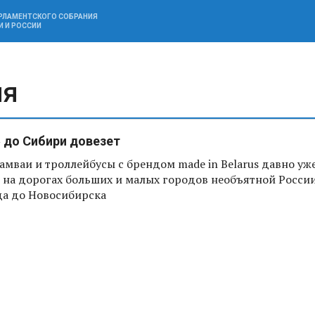
АРЛАМЕНТСКОГО СОБРАНИЯ
И И РОССИИ
ия
 до Сибири довезет
амваи и троллейбусы с брендом made in Belarus давно уж
 на дорогах больших и малых городов необъятной России
а до Новосибирска