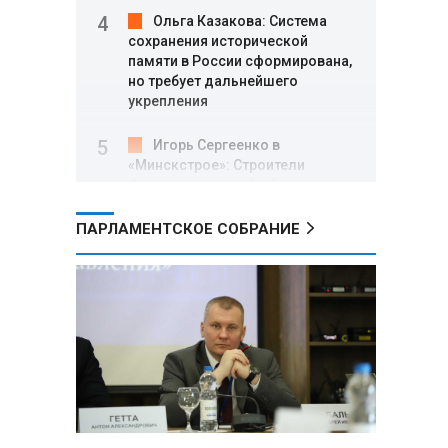
Ольга Казакова: Система
сохранения исторической
памяти в России сформирована,
но требует дальнейшего
укрепления
Игорь Сергеенко в
«Минскстрое»: Строители
формируют новый облик страны
и должны активнее участвовать
в улучшении охраны труда
ПАРЛАМЕНТСКОЕ СОБРАНИЕ
МИД РФ: Поездка
Зеленского в США не принесла
ожидаемых результатов
Белорусские школьники
собрали первые «космические»
томаты из семян, побывавших
на орбите