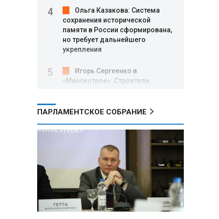
Ольга Казакова: Система
сохранения исторической
памяти в России сформирована,
но требует дальнейшего
укрепления
Игорь Сергеенко в
«Минскстрое»: Строители
формируют новый облик страны
и должны активнее участвовать
в улучшении охраны труда
ПАРЛАМЕНТСКОЕ СОБРАНИЕ
МИД РФ: Поездка
Зеленского в США не принесла
ожидаемых результатов
Белорусские школьники
собрали первые «космические»
томаты из семян, побывавших
на орбите