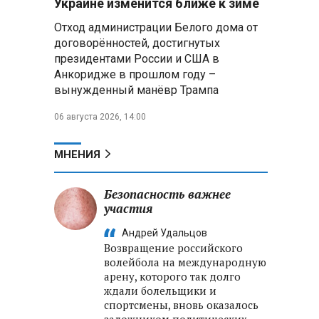
Украине изменится ближе к зиме
летательных аппаратов
Отход администрации Белого дома от
договорённостей, достигнутых
Президент Алжира готовится
президентами России и США в
к визиту в Беларусь — МИД
Алжира
Анкоридже в прошлом году –
вынужденный манёвр Трампа
Лантратова: судьба около
06 августа 2026, 14:00
300 жителей Курской области,
попавших в плен после
вторжения боевиков, остается
МНЕНИЯ
неизвестной
Безопасность важнее
Второй энергоблок БелАЭС
вновь вышел на номинальную
участия
мощность после диагностики
Андрей Удальцов
оборудования
Возвращение российского
волейбола на международную
арену, которого так долго
ждали болельщики и
спортсмены, вновь оказалось