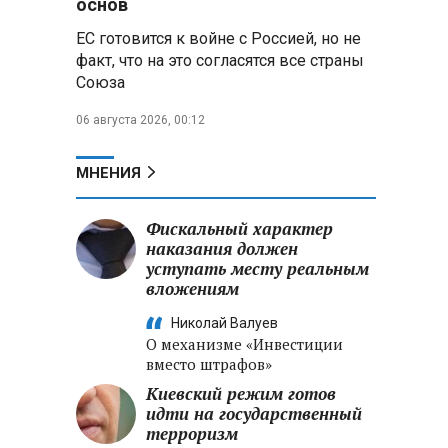
основ
ЕС готовится к войне с Россией, но не
Владимир Путин запросил у
факт, что на это согласятся все страны
военного командования оценки
Союза
обстановки на линии боевого
соприкосновения
06 августа 2026, 00:12
Владимир Путин провел
крупные кадровые
МНЕНИЯ
перестановки в командовании
СВО и Минобороны
Фискальный характер
наказания должен
Минобороны РФ: новые
уступать месту реальным
военно-строительные
вложениям
подразделения будут возводить
стратегические объекты по всей
Николай Валуев
стране
О механизме «Инвестиции
вместо штрафов»
Киевский режим готов
идти на государственный
терроризм