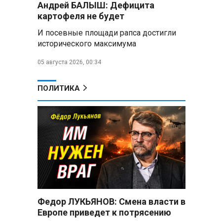
Андрей БАЛЫШ: Дефицита
снабжать топливом через
региональных операторов
картофеля не будет
И посевные площади рапса достигли
Беларусь и Россия
исторического максимума
усиливают сотрудничество по
реализации Целей устойчивого
05 августа 2026, 00:34
развития
Минобороны РФ:
ПОЛИТИКА
Освобождены Зарница и
Рыжевка
Строительство крупнейшего
логцентра Wildberries в
Беларуси идет с опережением
графика
Вячеслав Володин:
Противодействие
мошенничеству и миграционная
Федор ЛУКЬЯНОВ: Смена власти в
политика — приоритеты работы
Европе приведет к потрясению
Госдумы