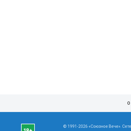
О
© 1991-2026 «Союзное Вече». Сет