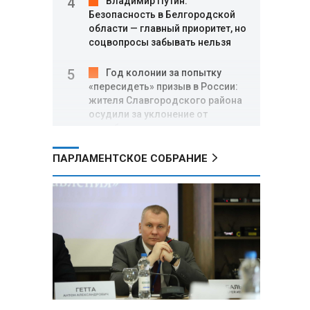
Владимир Путин:
Безопасность в Белгородской
области — главный приоритет, но
соцвопросы забывать нельзя
Год колонии за попытку
«пересидеть» призыв в России:
жителя Славгородского района
осудили за уклонение от
службы
ПАРЛАМЕНТСКОЕ СОБРАНИЕ
В Свердловской области
взорван автомобиль директора
производителя дронов «Упырь»
Российские пловцы
выиграли все золотые медали
первого дня Кубка мира по
зимнему плаванию
Александр Новак:
Независимые АЗС начнут