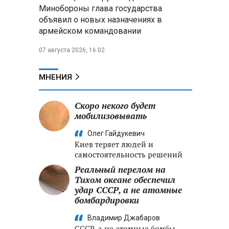
Александр Лукашенко:
Минобороны глава государства
Хотите «собирать сливки» в
объявил о новых назначениях в
городах — отвечайте и за
армейском командовании
отдалённые деревни
07 августа 2026, 16:02
Минобороны РФ: установлен
контроль над Анискино в
Харьковской области
МНЕНИЯ
ФСБ и МВД накрыли сеть
Скоро некого будет
криптообменников в «Москва-
мобилизовывать
Сити», через которую
украинские call-центры
Олег Гайдукевич
выводили похищенные деньги
Киев теряет людей и
самостоятельность решений
Реальный перелом на
Тихом океане обеспечил
удар СССР, а не атомные
бомбардировки
Владимир Джабаров
СССР, а не атомные бомбы,