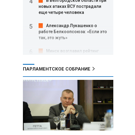
В Белгородской области при
новых атаках ВСУ пострадали
еще четыре человека
Александр Лукашенко о
работе Белкоопсоюза: «Если это
так, это жуть»
Минск возглавил рейтинг
самых популярных зарубежных
городов у российских туристов
ПАРЛАМЕНТСКОЕ СОБРАНИЕ
Минобороны РФ: при
освобождении Анискино ВСУ
понесли большие потери, часть
военных сдалась в плен
Александр Лукашенко:
Россияне «услышали батьку» и
скупают пустующие дома в
белорусских деревнях