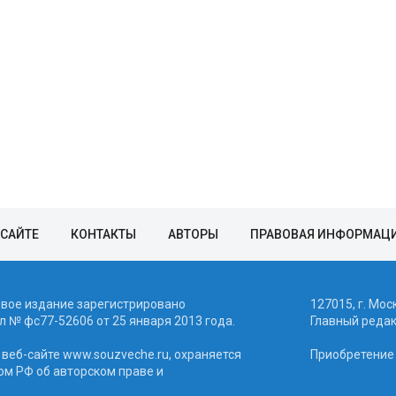
 САЙТЕ
КОНТАКТЫ
АВТОРЫ
ПРАВОВАЯ ИНФОРМАЦ
евое издание зарегистрировано
127015, г. Мос
 № фc77-52606 от 25 января 2013 года.
Главный реда
веб-сайте www.souzveche.ru, охраняется
Приобретение а
ом РФ об авторском праве и