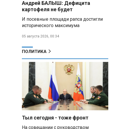
Андрей БАЛЫШ: Дефицита
Алесандр Лукашенко назвал
картофеля не будет
работу сельской торговли
«неудовлетворительной» и
И посевные площади рапса достигли
возмутился «просрочкой и
исторического максимума
тухлятиной»
05 августа 2026, 00:34
Владимир Путин обсудил с
Совбезом дополнительные
меры по защите инфраструктуры
ПОЛИТИКА
от терактов
Минобороны РФ: «Искандер»
уничтожил эшелон с техникой
ВСУ в Днепропетровской
области
Главы правительств ЕАЭС
подписали три соглашения по
e‑торговле, биржевому рынку и
ученым званиям
Тыл сегодня - тоже фронт
На совещании с руководством