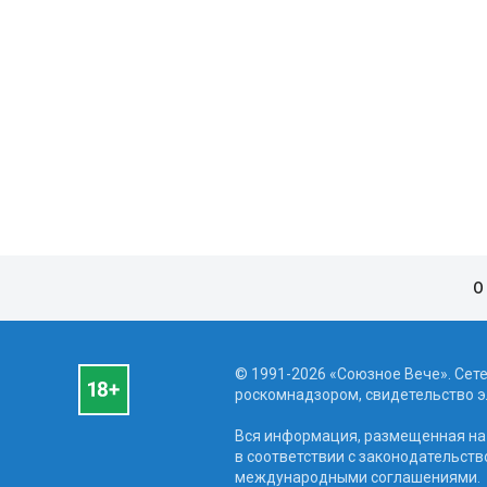
О
© 1991-2026 «Союзное Вече». Сет
роскомнадзором, свидетельство эл
Вся информация, размещенная на 
в соответствии с законодательств
международными соглашениями.