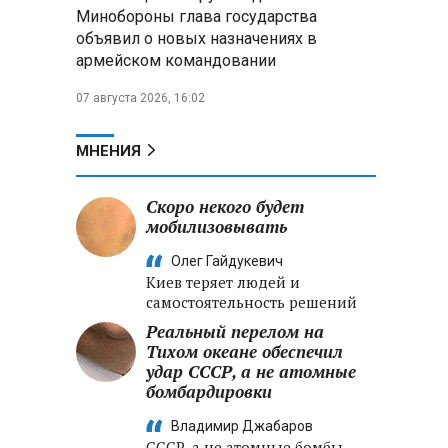
Александр Лукашенко:
Минобороны глава государства
Хотите «собирать сливки» в
объявил о новых назначениях в
городах — отвечайте и за
армейском командовании
отдалённые деревни
07 августа 2026, 16:02
Минобороны РФ: установлен
контроль над Анискино в
Харьковской области
МНЕНИЯ
ФСБ и МВД накрыли сеть
Скоро некого будет
криптообменников в «Москва-
мобилизовывать
Сити», через которую
украинские call-центры
Олег Гайдукевич
выводили похищенные деньги
Киев теряет людей и
самостоятельность решений
Реальный перелом на
Тихом океане обеспечил
удар СССР, а не атомные
бомбардировки
Владимир Джабаров
СССР, а не атомные бомбы,