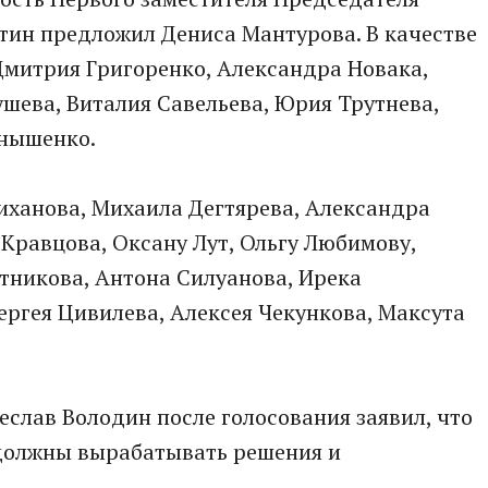
ин предложил Дениса Мантурова. В качестве
 Дмитрия Григоренко, Александра Новака,
шева, Виталия Савельева, Юрия Трутнева,
рнышенко.
иханова, Михаила Дегтярева, Александра
 Кравцова, Оксану Лут, Ольгу Любимову,
никова, Антона Силуанова, Ирека
ергея Цивилева, Алексея Чекункова, Максута
еслав Володин после голосования заявил, что
 должны вырабатывать решения и