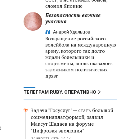
сломил Японию
Безопасность важнее
участия
Андрей Удальцов
Возвращение российского
волейбола на международную
арену, которого так долго
ждали болельщики и
спортсмены, вновь оказалось
заложником политических
дрязг
ТЕЛЕГРАМ RUBY. ОПЕРАТИВНО
Задача "Госуслуг" — стать большой
соцмедиаплатформой, заявил
Максут Шадаев на форуме
о
"Цифровая эволюция"
07 августа 2026, 14:47