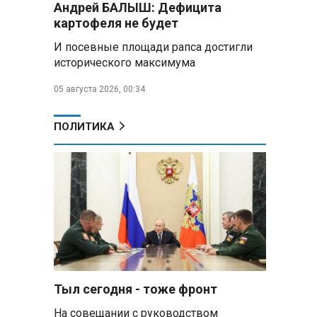
Андрей БАЛЫШ: Дефицита
Алесандр Лукашенко назвал
картофеля не будет
работу сельской торговли
«неудовлетворительной» и
И посевные площади рапса достигли
возмутился «просрочкой и
исторического максимума
тухлятиной»
05 августа 2026, 00:34
Владимир Путин обсудил с
Совбезом дополнительные
меры по защите инфраструктуры
ПОЛИТИКА
от терактов
Минобороны РФ: «Искандер»
уничтожил эшелон с техникой
ВСУ в Днепропетровской
области
Главы правительств ЕАЭС
подписали три соглашения по
e‑торговле, биржевому рынку и
ученым званиям
Тыл сегодня - тоже фронт
На совещании с руководством