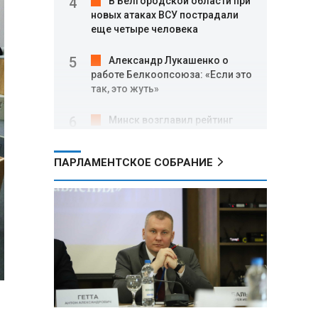
В Белгородской области при
новых атаках ВСУ пострадали
еще четыре человека
Александр Лукашенко о
работе Белкоопсоюза: «Если это
так, это жуть»
Минск возглавил рейтинг
самых популярных зарубежных
городов у российских туристов
ПАРЛАМЕНТСКОЕ СОБРАНИЕ
Минобороны РФ: при
освобождении Анискино ВСУ
понесли большие потери, часть
военных сдалась в плен
Александр Лукашенко:
Россияне «услышали батьку» и
скупают пустующие дома в
белорусских деревнях