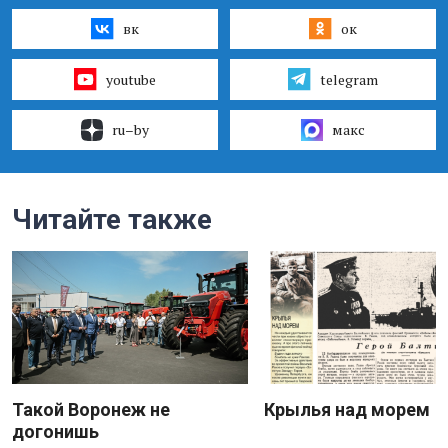
вк
ок
youtube
telegram
ru–by
макс
Читайте также
Такой Воронеж не
Крылья над морем
догонишь