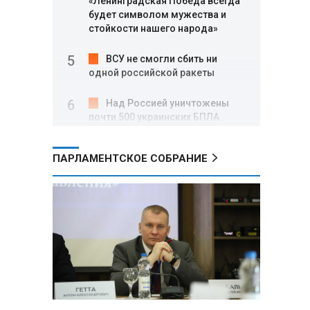
«Ленинградская Победа всегда
будет символом мужества и
стойкости нашего народа»
ВСУ не смогли сбить ни
одной российской ракеты
Над Россией уничтожены
почти 500 украинских БПЛА
Вячеслав Володин: в августе
ПАРЛАМЕНТСКОЕ СОБРАНИЕ
заработали нормы,
направленные на стабилизацию
на топливном рынке, и новые
меры поддержки участников
СВО
Александр Лукашенко о
торговых сетях: Почему к
сельчанам вышли только
единицы?