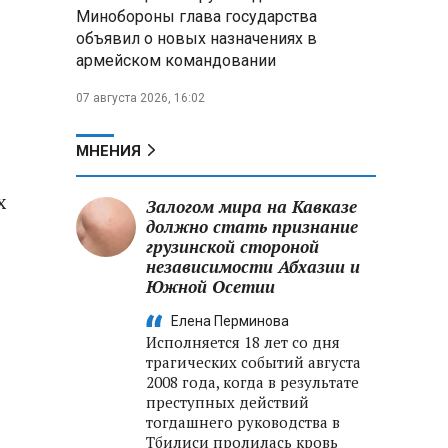
Минобороны РФ: при
Минобороны глава государства
освобождении Анискино ВСУ
объявил о новых назначениях в
понесли большие потери, часть
армейском командовании
военных сдалась в плен
07 августа 2026, 16:02
Александр Лукашенко:
Россияне «услышали батьку» и
скупают пустующие дома в
МНЕНИЯ
белорусских деревнях
х
Залогом мира на Кавказе
должно стать признание
грузинской стороной
независимости Абхазии и
Южной Осетии
Елена Перминова
Исполняется 18 лет со дня
трагических событий августа
2008 года, когда в результате
преступных действий
тогдашнего руководства в
Тбилиси пролилась кровь