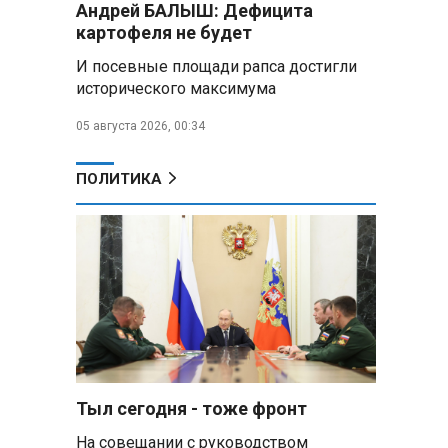
Андрей БАЛЫШ: Дефицита
Премьер Литвы призвал не
картофеля не будет
пугать людей угрозой со
стороны РФ
И посевные площади рапса достигли
исторического максимума
Александр Лукашенко
подарили белорусский бинокль,
05 августа 2026, 00:34
изготовленный по стандартам
НАТО
ПОЛИТИКА
В Белгородской области при
новых атаках ВСУ пострадали
еще четыре человека
Александр Лукашенко о
работе Белкоопсоюза: «Если это
так, это жуть»
Минск возглавил рейтинг
самых популярных зарубежных
Тыл сегодня - тоже фронт
городов у российских туристов
На совещании с руководством