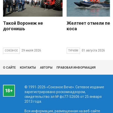
Такой Воронеж не
Желтеет отмели пес
догонишь
коса
29 июля 2026
01 августа 2026
СОЮЗНОЕ
ТУРИЗМ
О САЙТЕ
КОНТАКТЫ
АВТОРЫ
ПРАВОВАЯ ИНФОРМАЦИЯ
© 1991-2026 «Союзное Вече». Сетевое издание
зарегистрировано роскомнадзором,
свидетельство эл № фc77-52606 от 25 января
2013 года.
Вся информация, размещенная на веб-сайте