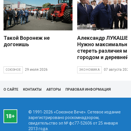
Такой Воронеж не
Александр ЛУКАШЕН
догонишь
Нужно максимально
стереть различия м
городом и деревней
29 июля 2026
07 августа 2026
СОЮЗНОЕ
ЭКОНОМИКА
О САЙТЕ
КОНТАКТЫ
АВТОРЫ
ПРАВОВАЯ ИНФОРМАЦИЯ
© 1991-2026 «Союзное Вече». Сетевое издание
зарегистрировано роскомнадзором,
свидетельство эл № фc77-52606 от 25 января
2013 года.