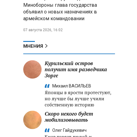
меры по защите инфраструктуры
Минобороны глава государства
от терактов
объявил о новых назначениях в
армейском командовании
Минобороны РФ: «Искандер»
уничтожил эшелон с техникой
07 августа 2026, 16:02
ВСУ в Днепропетровской
области
МНЕНИЯ
Главы правительств ЕАЭС
подписали три соглашения по
Курильский остров
e‑торговле, биржевому рынку и
получит имя разведчика
ученым званиям
Зорге
Михаил ВАСИЛЬЕВ
Японцы в ярости протестуют,
о
но лучше бы лучше учили
собственную историю
Скоро некого будет
ь
мобилизовывать
Олег Гайдукевич
Киев теряет людей и