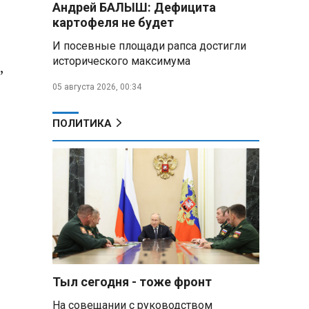
Андрей БАЛЫШ: Дефицита
самых популярных зарубежных
картофеля не будет
городов у российских туристов
И посевные площади рапса достигли
Минобороны РФ: при
исторического максимума
,
освобождении Анискино ВСУ
понесли большие потери, часть
05 августа 2026, 00:34
военных сдалась в плен
ПОЛИТИКА
Александр Лукашенко:
Россияне «услышали батьку» и
скупают пустующие дома в
белорусских деревнях
Алесандр Лукашенко назвал
работу сельской торговли
«неудовлетворительной» и
возмутился «просрочкой и
тухлятиной»
Тыл сегодня - тоже фронт
Владимир Путин обсудил с
Совбезом дополнительные
На совещании с руководством