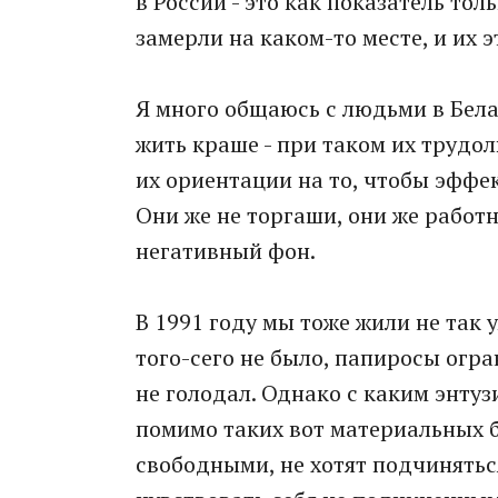
в России - это как показатель тол
замерли на каком-то месте, и их э
Я много общаюсь с людьми в Бела
жить краше - при таком их трудо
их ориентации на то, чтобы эффек
Они же не торгаши, они же работн
негативный фон.
В 1991 году мы тоже жили не так 
того-сего не было, папиросы огра
не голодал. Однако с каким энту
помимо таких вот материальных б
свободными, не хотят подчинятьс