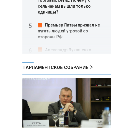
торговых сетях: Почему к
сельчанам вышли только
единицы?
Премьер Литвы призвал не
пугать людей угрозой со
стороны РФ
Александр Лукашенко
подарили белорусский бинокль,
изготовленный по стандартам
ПАРЛАМЕНТСКОЕ СОБРАНИЕ
НАТО
В Белгородской области при
новых атаках ВСУ пострадали
еще четыре человека
Александр Лукашенко о
работе Белкоопсоюза: «Если это
так, это жуть»
Минск возглавил рейтинг