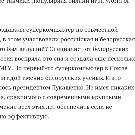
е танчики (популярная онлайн игра World of
создавали суперкомпьютер по совместной
 в этом участвовали российская и белорусская
кто был ведущий? Специалист от белорусских
оссия воспряла ото сна и создала еще нескольк
 МГУ. Но первый-то суперкомпьютер в Союзе
 эгидой именно белорусских ученых. И это
лось президентом Лукашенко. Не имея никаких
ала, сравнимого с современными крупными
чение всех этих лет обеспечить если не
но эффективную.