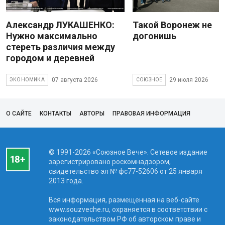
Александр ЛУКАШЕНКО:
Такой Воронеж не
Нужно максимально
догонишь
стереть различия между
городом и деревней
07 августа 2026
29 июля 2026
ЭКОНОМИКА
СОЮЗНОЕ
О САЙТЕ
КОНТАКТЫ
АВТОРЫ
ПРАВОВАЯ ИНФОРМАЦИЯ
© 1991-2026 «Союзное Вече». Сетевое издание
зарегистрировано роскомнадзором,
свидетельство эл № фc77-52606 от 25 января
2013 года.
Вся информация, размещенная на веб-сайте
www.souzveche.ru, охраняется в соответствии с
законодательством РФ об авторском праве и