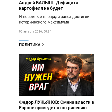
Андрей БАЛЫШ: Дефицита
снабжать топливом через
региональных операторов
картофеля не будет
И посевные площади рапса достигли
Беларусь и Россия
исторического максимума
усиливают сотрудничество по
реализации Целей устойчивого
05 августа 2026, 00:34
развития
Минобороны РФ:
ПОЛИТИКА
Освобождены Зарница и
Рыжевка
Строительство крупнейшего
логцентра Wildberries в
Беларуси идет с опережением
графика
Вячеслав Володин:
Противодействие
мошенничеству и миграционная
Федор ЛУКЬЯНОВ: Смена власти в
политика — приоритеты работы
Европе приведет к потрясению
Госдумы