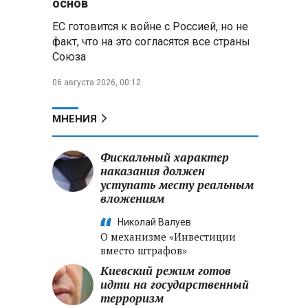
основ
ЕС готовится к войне с Россией, но не
Владимир Путин запросил у
факт, что на это согласятся все страны
военного командования оценки
Союза
обстановки на линии боевого
соприкосновения
06 августа 2026, 00:12
Владимир Путин провел
крупные кадровые
МНЕНИЯ
перестановки в командовании
СВО и Минобороны
Фискальный характер
наказания должен
Минобороны РФ: новые
уступать месту реальным
военно-строительные
вложениям
подразделения будут возводить
стратегические объекты по всей
Николай Валуев
стране
О механизме «Инвестиции
вместо штрафов»
Киевский режим готов
идти на государственный
терроризм