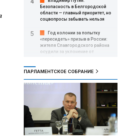
Владимир Путин:
Безопасность в Белгородской
области — главный приоритет, но
а
соцвопросы забывать нельзя
Год колонии за попытку
«пересидеть» призыв в России:
жителя Славгородского района
осудили за уклонение от
службы
ПАРЛАМЕНТСКОЕ СОБРАНИЕ
В Свердловской области
взорван автомобиль директора
производителя дронов «Упырь»
Российские пловцы
выиграли все золотые медали
первого дня Кубка мира по
зимнему плаванию
Александр Новак:
Независимые АЗС начнут