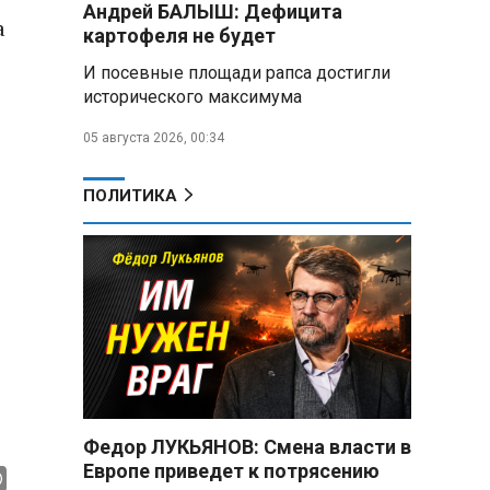
Андрей БАЛЫШ: Дефицита
Год колонии за попытку
а
«пересидеть» призыв в России:
картофеля не будет
жителя Славгородского района
И посевные площади рапса достигли
осудили за уклонение от
исторического максимума
службы
05 августа 2026, 00:34
В Свердловской области
взорван автомобиль директора
производителя дронов «Упырь»
ПОЛИТИКА
Российские пловцы
выиграли все золотые медали
первого дня Кубка мира по
зимнему плаванию
Александр Новак:
Независимые АЗС начнут
снабжать топливом через
региональных операторов
Федор ЛУКЬЯНОВ: Смена власти в
Беларусь и Россия
Европе приведет к потрясению
усиливают сотрудничество по