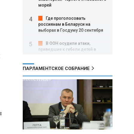
морей
Где проголосовать
россиянам в Беларуси на
выборах в Госдуму 20 сентября
В ООН осудили атаки,
приведшие к гибели детей в
й
Белгородской области и под
Геленджиком
ПАРЛАМЕНТСКОЕ СОБРАНИЕ
Пять месяцев один на
позиции: боец с позывным Гуль
отбивал атаки ВСУ под ударами
дронов
Владимир Путин:
ы
Безопасность в Белгородской
области — главный приоритет, но
соцвопросы забывать нельзя