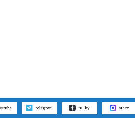
outube
telegram
ru–by
макс