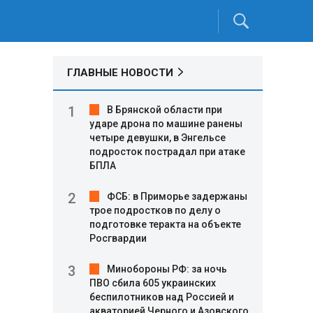
ГЛАВНЫЕ НОВОСТИ
В Брянской области при
ударе дрона по машине ранены
четыре девушки, в Энгельсе
подросток пострадал при атаке
БПЛА
ФСБ: в Приморье задержаны
трое подростков по делу о
подготовке теракта на объекте
Росгвардии
Минобороны РФ: за ночь
ПВО сбила 605 украинских
беспилотников над Россией и
акваторией Черного и Азовского