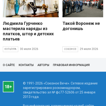
Людмила Гурченко
Такой Воронеж не
мастерила наряды из
догонишь
платков, штор и детских
платьев
30 июля 2026
29 июля 2026
КУЛЬТУРА
СОЮЗНОЕ
О САЙТЕ
КОНТАКТЫ
АВТОРЫ
ПРАВОВАЯ ИНФОРМАЦИЯ
© 1991-2026 «Союзное Вече». Сетевое издание
зарегистрировано роскомнадзором,
свидетельство эл № фc77-52606 от 25 января
2013 года.
Вся информация, размещенная на веб-сайте