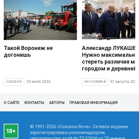
Такой Воронеж не
Александр ЛУКАШЕН
догонишь
Нужно максимально
стереть различия м
городом и деревней
29 июля 2026
07 августа 2026
СОЮЗНОЕ
ЭКОНОМИКА
О САЙТЕ
КОНТАКТЫ
АВТОРЫ
ПРАВОВАЯ ИНФОРМАЦИЯ
© 1991-2026 «Союзное Вече». Сетевое издание
зарегистрировано роскомнадзором,
свидетельство эл № фc77-52606 от 25 января