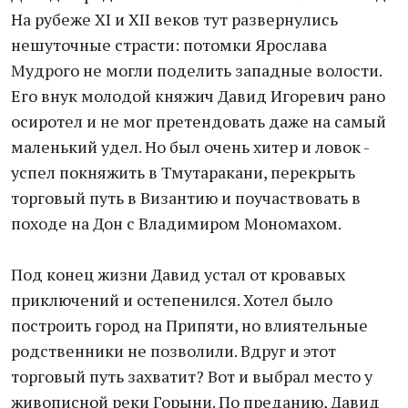
На рубеже XI и XII веков тут развернулись
нешуточные страсти: потомки Ярослава
Мудрого не могли поделить западные волости.
Его внук молодой княжич Давид Игоревич рано
осиротел и не мог претендовать даже на самый
маленький удел. Но был очень хитер и ловок -
успел покняжить в Тмутаракани, перекрыть
торговый путь в Византию и поучаствовать в
походе на Дон с Владимиром Мономахом.
Под конец жизни Давид устал от кровавых
приключений и остепенился. Хотел было
построить город на Припяти, но влиятельные
родственники не позволили. Вдруг и этот
торговый путь захватит? Вот и выбрал место у
живописной реки Горыни. По преданию, Давид