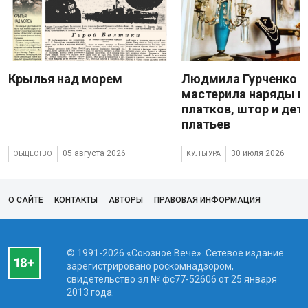
Крылья над морем
Людмила Гурченко
мастерила наряды и
платков, штор и дет
платьев
05 августа 2026
30 июля 2026
ОБЩЕСТВО
КУЛЬТУРА
О САЙТЕ
КОНТАКТЫ
АВТОРЫ
ПРАВОВАЯ ИНФОРМАЦИЯ
© 1991-2026 «Союзное Вече». Сетевое издание
зарегистрировано роскомнадзором,
свидетельство эл № фc77-52606 от 25 января
2013 года.