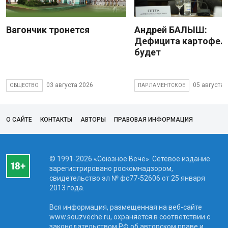
Вагончик тронется
Андрей БАЛЫШ:
Дефицита картофеля
будет
03 августа 2026
05 августа 
ОБЩЕСТВО
ПАРЛАМЕНТСКОЕ
О САЙТЕ
КОНТАКТЫ
АВТОРЫ
ПРАВОВАЯ ИНФОРМАЦИЯ
© 1991-2026 «Союзное Вече». Сетевое издание
зарегистрировано роскомнадзором,
свидетельство эл № фc77-52606 от 25 января
2013 года.
Вся информация, размещенная на веб-сайте
www.souzveche.ru, охраняется в соответствии с
законодательством РФ об авторском праве и