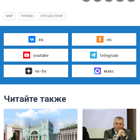
МИР
ТУРИЗМ
ПУТЕШЕСТВИЕ
вк
ок
youtube
telegram
ru–by
макс
Читайте также