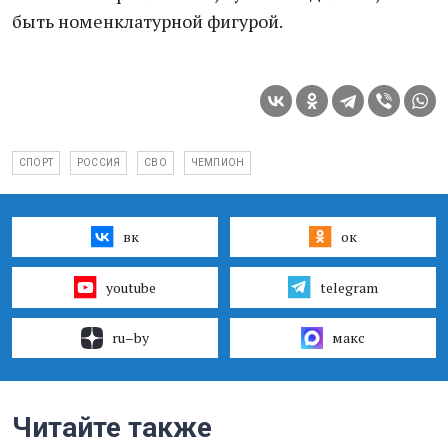
быть номенклатурной фигурой.
СПОРТ
РОССИЯ
СВО
ЧЕМПИОН
вк
ок
youtube
telegram
ru–by
макс
Читайте также